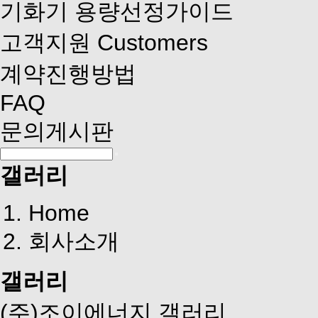
기화기 용량선정가이드
고객지원
Customers
계약진행방법
FAQ
문의게시판
갤러리
Home
회사소개
갤러리
(주)조이에너지 갤러리
기화기는...