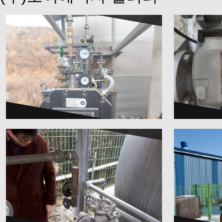
A/S는 꼼꼼히
43,422
0
43,555